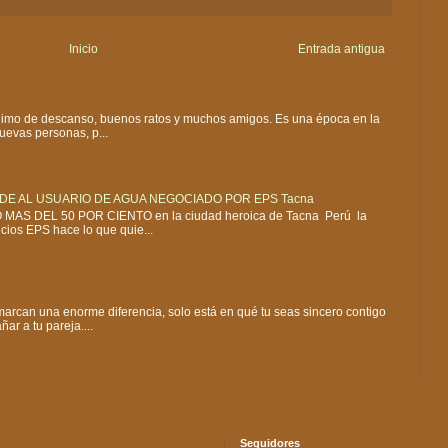
Inicio
Entrada antigua
mo de descanso, buenos ratos y muchos amigos. Es una época en la
evas personas, p...
DE AL USUARIO DE AGUA NEGOCIADO POR EPS Tacna
MAS DEL 50 POR CIENTO en la ciudad heroica de Tacna Perú la
cios EPS hace lo que quie...
rcan una enorme diferencia, solo está en qué tu seas sincero contigo
ar a tu pareja....
Seguidores