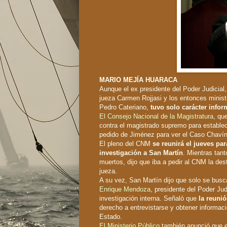
MARIO MEJÍA HUARACA
Aunque el ex presidente del Poder Judicial
jueza Carmen Rojjasi y los entonces minist
Pedro Cateriano,
tuvo solo carácter infor
El Consejo Nacional de la Magistratura
, qu
contra el magistrado supremo para establece
pedido de Jiménez para ver el Caso Chavín
El pleno del CNM
se reunirá el jueves par
investigación a San Martín
. Mientras tant
muertos, dijo que iba a pedir al CNM la des
jueza.
A su vez, San Martín dijo que solo se bus
Enrique Mendoza
, presidente del Poder Jud
investigación interna. Señaló que
la reunió
derecho a entrevistarse y obtener informaci
Estado.
El Ministerio Público
también anunció que ev