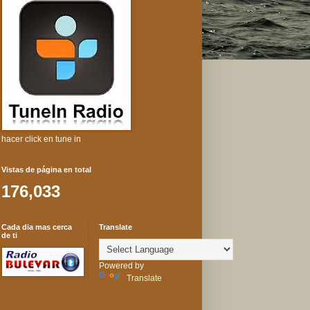
hacer click en tune in
Vistas de página en total
176,033
Cada dia mas cerca
Translate
de ti
Powered by
Translate