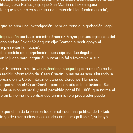
titular, José Peláez, dijo que San Martín no hizo ninguna
 dice que revise bien y emita una sentencia bien fundamentada”,
 que se abra una investigación, pero en torno a la grabación ilegal
terpelación
contra el ministro Jiménez Mayor por una injerencia del
tario aprista Javier Velásquez dijo: “Vamos a pedir apoyo al
a presentar la moción”.
 el pedido de interpelación, pues dijo que fue ilegal e
on la jueza para, según él, buscar un fallo favorable a sus
ar. El primer ministro
Juan Jiménez aseguró
que la reunión no fue
ara recibir información del Caso Chavín, pues se estaba alistando la
Peruano en la Corte Interamericana de Derechos Humanos.
es que veían el Caso Chavín, pero en la cita solo estuvieron San
po de reunión es legal y está permitido por el DL 1068, que norma el
ro en la norma no se dice que un ministro o procurador pueda
ijo que el fin de la reunión fue cumplir con una política de Estado,
a ya de usar audios manipulados con fines políticos”, subrayó