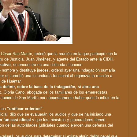
,
César San Martín
, reiteró que la reunión en la que participó con la
ro de Justicia, Juan Jiménez, y agente del Estado ante la CIDH,
mativo
, se encuentra en una delicada situación.
e nombra y destituye jueces, ordenó ayer una indagación sumaria
r si cometió una inconducta funcional al organizar la reunión a
 de Huántar.
a definir, sobre la base de la indagación, si abre una
o, Gloria Cano, abogada de los familiares de los emerretistas
titución de San Martín por supuestamente haber querido influir en la
caba
“unificar criterios”
.
icial, dijo que se evaluarán los audios y que se ha iniciado una
n fue casi oficial
y que los ministros y procuradores tienen
ón de las autoridades judiciales cuando ejercen una defensa del
aluará los audios para determinar si existe algún delito penal que