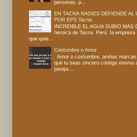
personas, p...
EN TACNA NADIES DEFIENDE AL
POR EPS Tacna
INCREIBLE EL AGUA SUBIÓ MAS DE
heroica de Tacna Perú la empresa 
que quie...
Costumbre o Amor
Amor o costumbre, ambas marcan un
qué tu seas sincero contigo mismo a
pareja....