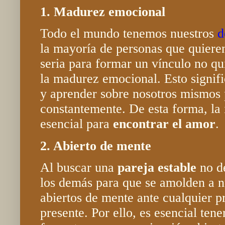
1. Madurez emocional
Todo el mundo tenemos nuestros
d
la mayoría de personas que quiere
seria para formar un vínculo no qu
la madurez emocional. Esto signifi
y aprender sobre nosotros mismos 
constantemente. De esta forma, la 
esencial para
encontrar el amor
.
2. Abierto de mente
Al buscar una
pareja estable
no d
los demás para que se amolden a nu
abiertos de mente ante cualquier 
presente. Por ello, es esencial te