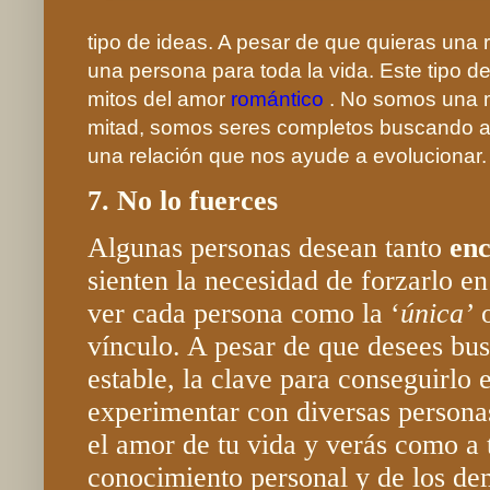
tipo de ideas. A pesar de que quieras una r
una persona para toda la vida. Este tipo d
mitos del amor
romántico
. No somos una 
mitad, somos seres completos buscando a 
una relación que nos ayude a evolucionar.
7. No lo fuerces
Algunas personas desean tanto
enc
sienten la necesidad de forzarlo en
ver cada persona como la ‘
única’
o
vínculo. A pesar de que desees bus
estable, la clave para conseguirlo
experimentar con diversas personas
el amor de tu vida y verás como a t
conocimiento personal y de los de