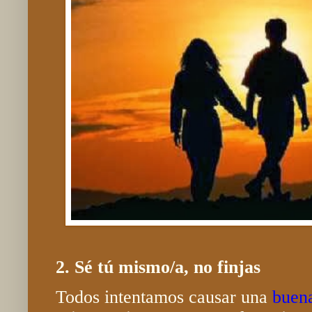
2. Sé tú mismo/a, no finjas
Todos intentamos causar una
buen