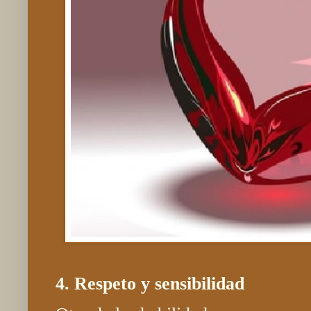
4. Respeto y sensibilidad