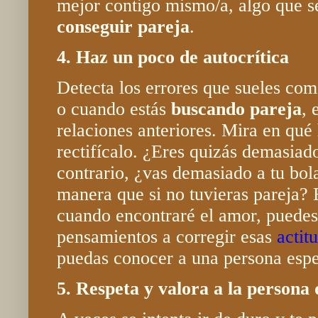
mejor contigo mismo/a, algo que se
conseguir pareja
.
4. Haz un poco de autocrítica
Detecta los errores que sueles com
o cuando estás
buscando pareja
, 
relaciones anteriores. Mira en qué
rectifícalo. ¿Eres quizás demasiad
contrario, ¿vas demasiado a tu bol
manera que si no tuvieras pareja? 
cuando encontraré el amor, puedes
pensamientos a corregir esas
actit
puedas conocer a una persona espe
5. Respeta y valora a la persona