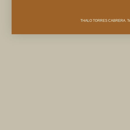
THALO TORRES CABRERA. Tema