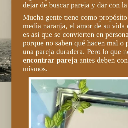
dejar de buscar pareja y dar con la
Mucha gente tiene como propósito 
media naranja, el amor de su vida 
es así que se convierten en persona
porque no saben qué hacen mal o 
una pareja duradera. Pero lo que n
encontrar pareja
antes deben cono
mismos.