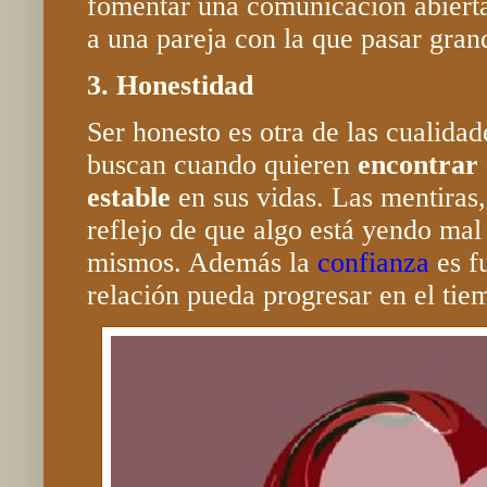
fomentar una comunicación abierta
a una pareja con la que pasar gra
3. Honestidad
Ser honesto es otra de las cualidad
buscan cuando quieren
encontrar 
estable
en sus vidas. Las mentiras
reflejo de que algo está yendo mal
mismos. Además la
confianza
es f
relación pueda progresar en el tie