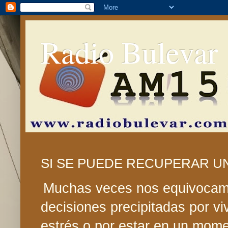
Radio Bulevar
SI SE PUEDE RECUPERAR U
Muchas veces nos equivoca
decisiones precipitadas por vi
estrés o por estar en un mome