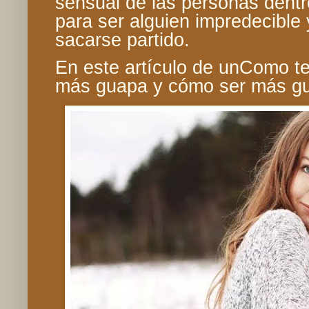
sensual de las personas dentro
para ser alguien impredecibl
sacarse partido.
En este artículo de unComo t
más guapa y cómo ser más g