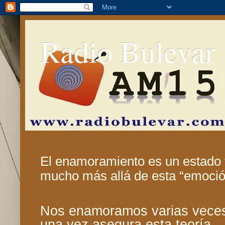
Radio Bulevar
El enamoramiento es un estado t
mucho más allá de esta “emoció
Nos enamoramos varias vece
una vez asegura esta teoría